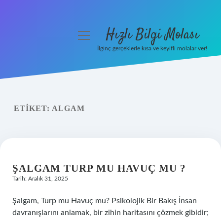
Hızlı Bilgi Molası
menüyü
aç
İlginç gerçeklerle kısa ve keyifli molalar ver!
Anasayfa
Gizlilik Politikası
ETIKET:
ALGAM
Yasal Uyarı
Hakkımızda
ŞALGAM TURP MU HAVUÇ MU ?
Tarih: Aralık 31, 2025
Şalgam, Turp mu Havuç mu? Psikolojik Bir Bakış İnsan
davranışlarını anlamak, bir zihin haritasını çözmek gibidir;