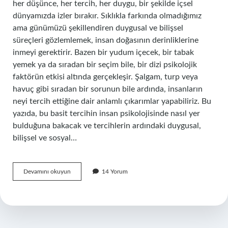
her düşünce, her tercih, her duygu, bir şekilde içsel
dünyamızda izler bırakır. Sıklıkla farkında olmadığımız
ama günümüzü şekillendiren duygusal ve bilişsel
süreçleri gözlemlemek, insan doğasının derinliklerine
inmeyi gerektirir. Bazen bir yudum içecek, bir tabak
yemek ya da sıradan bir seçim bile, bir dizi psikolojik
faktörün etkisi altında gerçekleşir. Şalgam, turp veya
havuç gibi sıradan bir sorunun bile ardında, insanların
neyi tercih ettiğine dair anlamlı çıkarımlar yapabiliriz. Bu
yazıda, bu basit tercihin insan psikolojisinde nasıl yer
bulduğuna bakacak ve tercihlerin ardındaki duygusal,
bilişsel ve sosyal…
Şalgam
Devamını okuyun
14 Yorum
turp
mu
havuç
mu
?