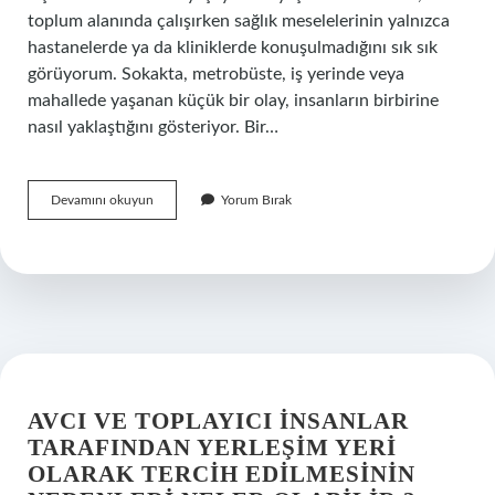
toplum alanında çalışırken sağlık meselelerinin yalnızca
hastanelerde ya da kliniklerde konuşulmadığını sık sık
görüyorum. Sokakta, metrobüste, iş yerinde veya
mahallede yaşanan küçük bir olay, insanların birbirine
nasıl yaklaştığını gösteriyor. Bir…
Kulak
Devamını okuyun
Yorum Bırak
kanamasında
ne
yapılmalı
?
AVCI VE TOPLAYICI INSANLAR
TARAFINDAN YERLEŞIM YERI
OLARAK TERCIH EDILMESININ