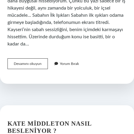
daha duygusal hissediyorum. Çünkü bu yazı sadece bir iş
hikayesi değil, aynı zamanda bir yolculuk, bir içsel
mücadele… Sabahın İlk Işıkları Sabahın ilk ışıkları odama
girmeye başladığında, telefonumun ekranı titredi.
Kayseri’nin sabah sessizliğini, benim içimdeki karmaşayı
hissettim. Üzerinde durduğum konu ise basitti, bir o
kadar da…
Türkiye’de
Devamını okuyun
Yorum Bırak
ciro
sıralaması
nedir
?
KATE MIDDLETON NASIL
BESLENIYOR ?