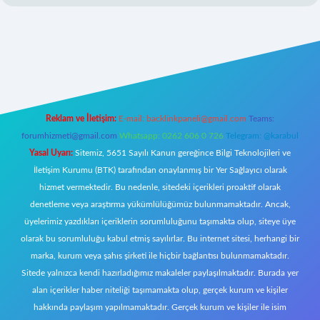
betx.org/
Reklam ve İletişim:
E-mail:
backlinkpaneli@gmail.com
Teams:
forumhizmeti@gmail.com
Whatsapp: 0262 606 0 726
Telegram: @karabul
Yasal Uyarı:
Sitemiz, 5651 Sayılı Kanun gereğince Bilgi Teknolojileri ve
İletişim Kurumu (BTK) tarafından onaylanmış bir Yer Sağlayıcı olarak
hizmet vermektedir. Bu nedenle, sitedeki içerikleri proaktif olarak
denetleme veya araştırma yükümlülüğümüz bulunmamaktadır. Ancak,
üyelerimiz yazdıkları içeriklerin sorumluluğunu taşımakta olup, siteye üye
olarak bu sorumluluğu kabul etmiş sayılırlar. Bu internet sitesi, herhangi bir
marka, kurum veya şahıs şirketi ile hiçbir bağlantısı bulunmamaktadır.
Sitede yalnızca kendi hazırladığımız makaleler paylaşılmaktadır. Burada yer
alan içerikler haber niteliği taşımamakta olup, gerçek kurum ve kişiler
hakkında paylaşım yapılmamaktadır. Gerçek kurum ve kişiler ile isim