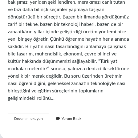
bakışımızı yeniden şekillendiren, merakımızı canlı tutan
ve bizi daha bilinçli seçimler yapmaya taşıyan
dönüştürücü bir süreçtir. Bazen bir limanda gördüğümüz
zarif bir tekne, bazen bir teknoloji haberi, bazen de bir
zanaatkârın yıllar içinde geliştirdiği üretim yöntemi bize
yeni bir şey öğretir. Çünkü öğrenme hayatın her alanında
saklıdır. Bir yatın nasıl tasarlandığını anlamaya çalışmak
bile tasarım, mühendislik, ekonomi, çevre bilinci ve
kültür hakkında düşünmemizi sağlayabilir. “Türk yat
markaları nelerdir?” sorusu, yalnızca denizcilik sektörüne
yönelik bir merak değildir. Bu soru üzerinden üretimin
nasıl öğrenildiğini, geleneksel zanaatın teknolojiyle nasıl
birleştiğini ve eğitim süreçlerinin toplumların
gelişimindeki rolünü…
Türk
Devamını okuyun
Yorum Bırak
yat
markaları
nelerdir