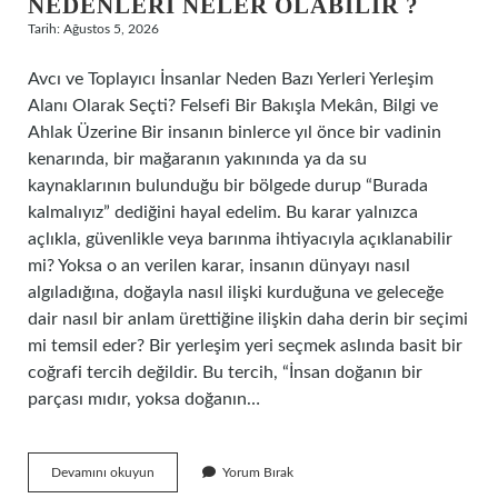
NEDENLERI NELER OLABILIR ?
Tarih: Ağustos 5, 2026
Avcı ve Toplayıcı İnsanlar Neden Bazı Yerleri Yerleşim
Alanı Olarak Seçti? Felsefi Bir Bakışla Mekân, Bilgi ve
Ahlak Üzerine Bir insanın binlerce yıl önce bir vadinin
kenarında, bir mağaranın yakınında ya da su
kaynaklarının bulunduğu bir bölgede durup “Burada
kalmalıyız” dediğini hayal edelim. Bu karar yalnızca
açlıkla, güvenlikle veya barınma ihtiyacıyla açıklanabilir
mi? Yoksa o an verilen karar, insanın dünyayı nasıl
algıladığına, doğayla nasıl ilişki kurduğuna ve geleceğe
dair nasıl bir anlam ürettiğine ilişkin daha derin bir seçimi
mi temsil eder? Bir yerleşim yeri seçmek aslında basit bir
coğrafi tercih değildir. Bu tercih, “İnsan doğanın bir
parçası mıdır, yoksa doğanın…
Avcı
Devamını okuyun
Yorum Bırak
ve