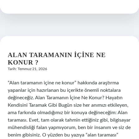
ötmesi
ne
anlama
gelir
?
ALAN TARAMANIN IÇINE NE
KONUR ?
Tarih: Temmuz 21, 2026
“Alan taramanın içine ne konur” hakkında araştırma
yapanlar için hazırlanan bu içerikte önemli noktalara
değineceğiz. Alan Taramanın İçine Ne Konur? Hayatın
Kendisini Taramak Gibi Bugün size her anımızı etkileyen,
ama farkında olmadığımız bir konuya değineceğim: Alan
taraması. Evet, tam olarak tahmin ettiğiniz gibi, bilgisayar
mühendisliği falan yapmıyorum, ben bir insanım ve siz de
benim gibisiniz. O yüzden bu yazıya “alan taraması”