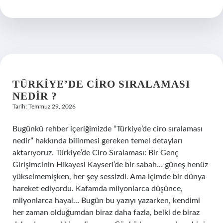
kaç
cc’dir
?
TÜRKIYE’DE CIRO SIRALAMASI
NEDIR ?
Tarih: Temmuz 29, 2026
Bugünkü rehber içeriğimizde “Türkiye’de ciro sıralaması
nedir” hakkında bilinmesi gereken temel detayları
aktarıyoruz. Türkiye’de Ciro Sıralaması: Bir Genç
Girişimcinin Hikayesi Kayseri’de bir sabah… güneş henüz
yükselmemişken, her şey sessizdi. Ama içimde bir dünya
hareket ediyordu. Kafamda milyonlarca düşünce,
milyonlarca hayal… Bugün bu yazıyı yazarken, kendimi
her zaman olduğumdan biraz daha fazla, belki de biraz