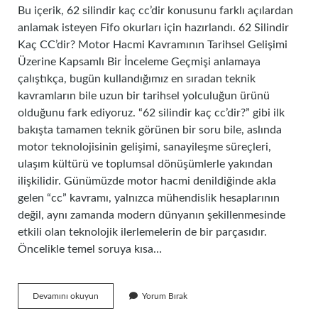
Bu içerik, 62 silindir kaç cc’dir konusunu farklı açılardan
anlamak isteyen Fifo okurları için hazırlandı. 62 Silindir
Kaç CC’dir? Motor Hacmi Kavramının Tarihsel Gelişimi
Üzerine Kapsamlı Bir İnceleme Geçmişi anlamaya
çalıştıkça, bugün kullandığımız en sıradan teknik
kavramların bile uzun bir tarihsel yolculuğun ürünü
olduğunu fark ediyoruz. “62 silindir kaç cc’dir?” gibi ilk
bakışta tamamen teknik görünen bir soru bile, aslında
motor teknolojisinin gelişimi, sanayileşme süreçleri,
ulaşım kültürü ve toplumsal dönüşümlerle yakından
ilişkilidir. Günümüzde motor hacmi denildiğinde akla
gelen “cc” kavramı, yalnızca mühendislik hesaplarının
değil, aynı zamanda modern dünyanın şekillenmesinde
etkili olan teknolojik ilerlemelerin de bir parçasıdır.
Öncelikle temel soruya kısa…
62
Devamını okuyun
Yorum Bırak
silindir