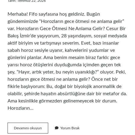
Tarih: Temmuz 22, 2026
Merhaba! Fifo sayfasına hoş geldiniz. Bugün
gündemimizde “Horozların gece ötmesi ne anlama gelir”
var. Horozların Gece Ötmesi Ne Anlama Gelir? Cesur Bir
Bakış İzmir’de yaşıyorum, 28 yaşındayım, sosyal medyada
aktif biriyim ve tartışmayı severim. Evet, bazı insanlar
sabah horoz sesiyle uyanır, kahvelerini yudumlar ve
günlerini planlar. Ama benim mesaim biraz farklı: gece
yarısı horoz ötüşlerini duyduğumda içimden geçen tek
şey, “Hayır, artık yeter, bu neyin uyanıklığı?” oluyor. Peki,
horozların gece ötmesi ne anlama gelir? Önce net bir
fikirle başlıyorum: Bu, doğal bir biyolojik anormallik de
olabilir, şehirde hayatın absürtlüğüne dair bir metafor da.
Ama kesinlikle görmezden gelinemeyecek bir durum.
Horozların…
Horozların
Devamını okuyun
Yorum Bırak
gece