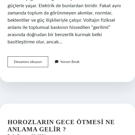
güçlerle yaşar. Elektrik de bunlardan biridir. Fakat aynı
zamanda toplum da görünmeyen akımlar, normlar,
beklentiler ve güç ilişkileriyle çalışır. Voltajın fiziksel
anlamı ile toplumsal baskının hissedilen “gerilimi”
arasında doğrudan bir benzerlik kurmak belki
basitleştirme olur, ancak…
250
Devamını okuyun
Yorum Bırak
volt
yüksek
mi
?
HOROZLARIN GECE ÖTMESI NE
ANLAMA GELIR ?