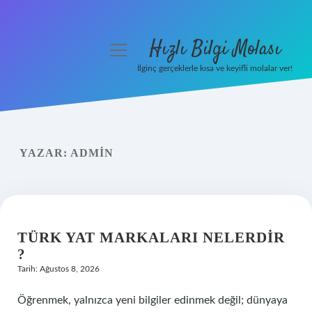
Hızlı Bilgi Molası
menüyü
aç
İlginç gerçeklerle kısa ve keyifli molalar ver!
Anasayfa
Gizlilik Politikası
YAZAR:
ADMIN
Yasal Uyarı
Hakkımızda
TÜRK YAT MARKALARI NELERDIR
?
Tarih: Ağustos 8, 2026
Öğrenmek, yalnızca yeni bilgiler edinmek değil; dünyaya