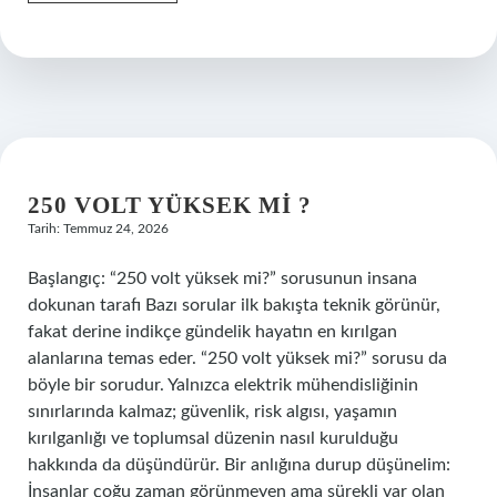
Middleton
nasıl
besleniyor
?
250 VOLT YÜKSEK MI ?
Tarih: Temmuz 24, 2026
Başlangıç: “250 volt yüksek mi?” sorusunun insana
dokunan tarafı Bazı sorular ilk bakışta teknik görünür,
fakat derine indikçe gündelik hayatın en kırılgan
alanlarına temas eder. “250 volt yüksek mi?” sorusu da
böyle bir sorudur. Yalnızca elektrik mühendisliğinin
sınırlarında kalmaz; güvenlik, risk algısı, yaşamın
kırılganlığı ve toplumsal düzenin nasıl kurulduğu
hakkında da düşündürür. Bir anlığına durup düşünelim:
İnsanlar çoğu zaman görünmeyen ama sürekli var olan