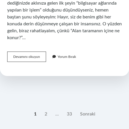
dediğinizde aklınıza gelen ilk şeyin “bilgisayar ağlarında
yapılan bir işlem” olduğunu düşündüyseniz, hemen
baştan şunu söyleyeyim: Hayır, siz de benim gibi her
konuda derin düşünmeye çalışan bir insansınız. O yüzden
gelin, biraz rahatlayalım, çünkü “Alan taramanın içine ne
konur?”…
Alan
Devamını okuyun
Yorum Bırak
taramanın
içine
ne
konur
?
YAZI
1
2
…
33
Sonraki
SAYFALAMASI