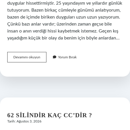
duygular hissettirmiştir. 25 yaşındayım ve yıllardır günlük
tutuyorum. Bazen birkaç cümleyle günümü anlatıyorum,
bazen de içimde biriken duyguları uzun uzun yazıyorum.
Çünkü bazı anlar vardır; üzerinden zaman geçse bile
insan o anın verdiği hissi kaybetmek istemez. Geçen kış
yaşadığım küçük bir olay da benim için böyle anlardan…
Akıllı
Devamını okuyun
Yorum Bırak
nem
sensörü
nasıl
çalışır
?
62 SILINDIR KAÇ CC’DIR ?
Tarih: Ağustos 3, 2026